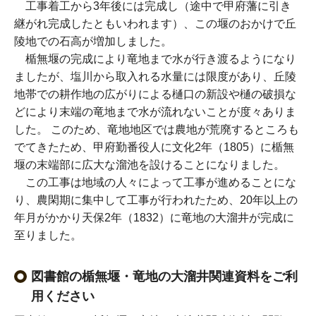
工事着工から3年後には完成し（途中で甲府藩に引き
継がれ完成したともいわれます）、この堰のおかけで丘
陵地での石高が増加しました。
楯無堰の完成により竜地まで水が行き渡るようになり
ましたが、塩川から取入れる水量には限度があり、丘陵
地帯での耕作地の広がりによる樋口の新設や樋の破損な
どにより末端の竜地まで水が流れないことが度々ありま
した。 このため、竜地地区では農地が荒廃するところも
でてきたため、甲府勤番役人に文化2年（1805）に楯無
堰の末端部に広大な溜池を設けることになりました。
この工事は地域の人々によって工事が進めることにな
り、農閑期に集中して工事が行われたため、20年以上の
年月がかかり天保2年（1832）に竜地の大溜井が完成に
至りました。
図書館の楯無堰・竜地の大溜井関連資料をご利
用ください