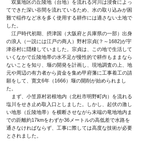
双葉地区の丘陵地（台地）を流れる河川は浸食によっ
てできた深い谷間を流れているため、水の取り込みが困
難で稲作など水を多く使用する耕作には適さない土地で
した。
江戸時代初期、摂津国（大阪府と兵庫県の一部）出身
の浪人（一説には江戸の商人）野村宗貞(？～1682)が宇
津谷村に隠棲していました。宗貞は、この地で生活して
いくなかで丘陵地帯の水不足が慢性的で耕作もままなら
ないことを知り、堰の開発を計画し、現地調査の上、地
元や周辺の有力者から資金を集め甲府藩に工事着工の請
願をして、寛文6年（1666）堰の開削が始められまし
た。
まず、小笠原村岩根地内（北杜市明野町内）を流れる
塩川をせき止め取入口としました。しかし、起伏の激し
い地形（丘陵地帯）を横断させながら末端の竜地地内ま
での距離約17kmをわずか36メートルの高低差で水路を
通さなければならず、工事に際しては高度な技術が必要
とされました。