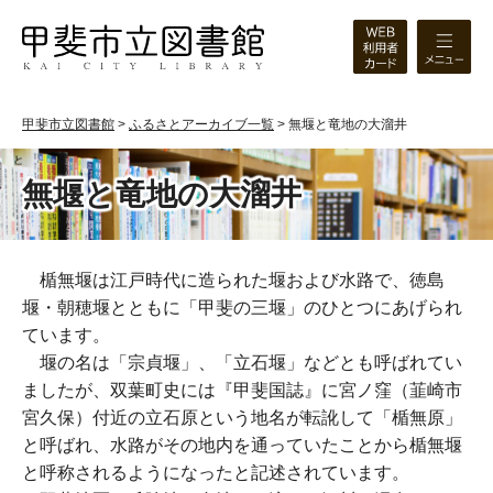
甲斐市立図書館
>
ふるさとアーカイブ一覧
>
無堰と竜地の大溜井
無堰と竜地の大溜井
楯無堰は江戸時代に造られた堰および水路で、徳島
堰・朝穂堰とともに「甲斐の三堰」のひとつにあげられ
ています。
堰の名は「宗貞堰」、「立石堰」などとも呼ばれてい
ましたが、双葉町史には『甲斐国誌』に宮ノ窪（韮崎市
宮久保）付近の立石原という地名が転訛して「楯無原」
と呼ばれ、水路がその地内を通っていたことから楯無堰
と呼称されるようになったと記述されています。